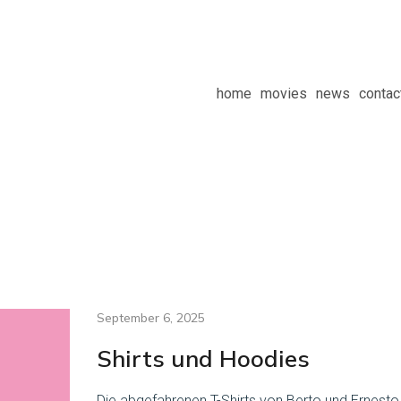
home
movies
news
contac
September 6, 2025
Shirts und Hoodies
Die abgefahrenen T-Shirts von Berto und Ernesto