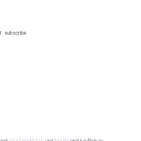
t
subscribe
 mit
und
sind käuflich zu